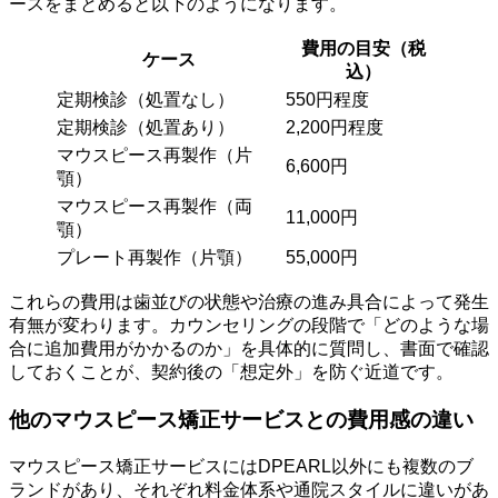
ースをまとめると以下のようになります。
費用の目安（税
ケース
込）
定期検診（処置なし）
550円程度
定期検診（処置あり）
2,200円程度
マウスピース再製作（片
6,600円
顎）
マウスピース再製作（両
11,000円
顎）
プレート再製作（片顎）
55,000円
これらの費用は歯並びの状態や治療の進み具合によって発生
有無が変わります。カウンセリングの段階で「どのような場
合に追加費用がかかるのか」を具体的に質問し、書面で確認
しておくことが、契約後の「想定外」を防ぐ近道です。
他のマウスピース矯正サービスとの費用感の違い
マウスピース矯正サービスにはDPEARL以外にも複数のブ
ランドがあり、それぞれ料金体系や通院スタイルに違いがあ