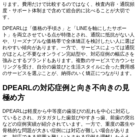
ります。費用だけで比較するのではなく、検査内容・通院頻
度・サポート体制まで含めて総合的に比べることが大切で
す。
DPEARLは「価格の手頃さ」と「LINEを軸にしたサポー
ト」を両立させている点が特徴とされ、通院に抵抗がない人
や、リーズナブルな価格帯で全体矯正を検討したい人に選ば
れやすい傾向があります。一方で、サービスによっては通院
がほとんど不要なオンライン完結型や、対応症例の幅広さを
強みとするブランドもあります。複数のサービスでカウンセ
リングを受け、自分の歯並びと生活スタイルに合った費用感
のサービスを選ぶことが、納得のいく矯正につながります。
DPEARLの対応症例と向き不向きの見
極め方
DPEARLは軽度から中等度の歯並びの乱れを中心に対応し
ているとされ、ガタガタした歯並びやすきっ歯、前歯の突出
などの症例実績が紹介されています。一方で、重度の叢生や
骨格的な問題が大きい症例には対応が難しい場合がありま
す。対応できる範囲と難しいとされる症例を理解したうえ