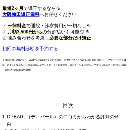
最短2ヶ月
で矯正するなら
※
大阪梅田矯正歯科
へお任せください
☑︎
一律料金
で通院・診察費用が一切なし
※
☑︎
月額3,500円から
の分割払いも可能◎
※
☑︎ 噛み合わせを考慮し
必要な部分だけ矯正
初回の無料診断を予約する
※自由診療。2020年1月～2023年7月Basicプランの実績値（戻り防止器具をつける保定期間を除く）。マウスピースを破
損、紛失した場合などは別途料金が発生します。上下前歯の部分矯正プランを120回払いで支払う場合の分割支払い金額
（初回3,519円総額420,019円）。
目次
DPEARL（ディパール）の口コミからわかる評判の傾
向