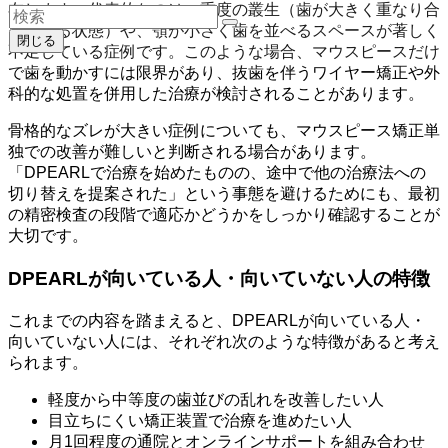
在します。代表的なのは、重度の叢生（歯が大きく重なり合
っている状態）や、顎が小さく歯を並べるスペースが著しく
閉じる
不足している症例です。このような場合、マウスピースだけ
で歯を動かすには限界があり、抜歯を伴うワイヤー矯正や外
科的な処置を併用した治療が検討されることがあります。
骨格的なズレが大きい症例についても、マウスピース矯正単
独での改善が難しいと判断される場合があります。
「DPEARLで治療を始めたものの、途中で他の治療法への
切り替えを提案された」という事態を避けるためにも、最初
の精密検査の段階で適応かどうかをしっかり確認することが
大切です。
DPEARLが向いている人・向いていない人の特徴
これまでの内容を踏まえると、DPEARLが向いている人・
向いていない人には、それぞれ次のような特徴があると考え
られます。
軽度から中等度の歯並びの乱れを改善したい人
目立ちにくい矯正装置で治療を進めたい人
月1回程度の通院とオンラインサポートを組み合わせ