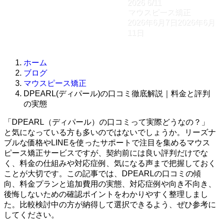
2026
6/11
マウスピース矯正
2026年6月7日
2026年6月
11日
ホーム
ブログ
マウスピース矯正
DPEARL(ディパール)の口コミ徹底解説｜料金と評判
の実態
「DPEARL（ディパール）の口コミって実際どうなの？」
と気になっている方も多いのではないでしょうか。リーズナ
ブルな価格やLINEを使ったサポートで注目を集めるマウス
ピース矯正サービスですが、契約前には良い評判だけでな
く、料金の仕組みや対応症例、気になる声まで把握しておく
ことが大切です。この記事では、DPEARLの口コミの傾
向、料金プランと追加費用の実態、対応症例や向き不向き、
後悔しないための確認ポイントをわかりやすく整理しまし
た。比較検討中の方が納得して選択できるよう、ぜひ参考に
してください。