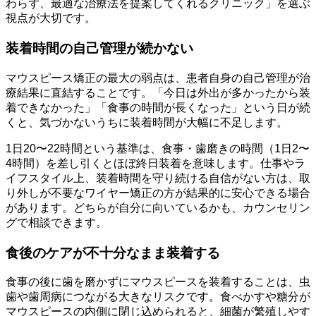
わらず、最適な治療法を提案してくれるクリニック」を選ぶ
視点が大切です。
装着時間の自己管理が続かない
マウスピース矯正の最大の弱点は、患者自身の自己管理が治
療結果に直結することです。「今日は外出が多かったから装
着できなかった」「食事の時間が長くなった」という日が続
くと、気づかないうちに装着時間が大幅に不足します。
1日20〜22時間という基準は、食事・歯磨きの時間（1日2〜
4時間）を差し引くとほぼ終日装着を意味します。仕事やラ
イフスタイル上、装着時間を守り続ける自信がない方は、取
り外しが不要なワイヤー矯正の方が結果的に安心できる場合
があります。どちらが自分に向いているかも、カウンセリン
グで相談できます。
食後のケアが不十分なまま装着する
食事の後に歯を磨かずにマウスピースを装着することは、虫
歯や歯周病につながる大きなリスクです。食べかすや糖分が
マウスピースの内側に閉じ込められると、細菌が繁殖しやす