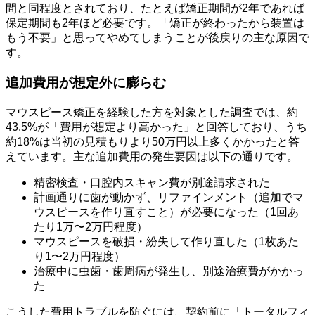
間と同程度とされており、たとえば矯正期間が2年であれば
保定期間も2年ほど必要です。「矯正が終わったから装置は
もう不要」と思ってやめてしまうことが後戻りの主な原因で
す。
追加費用が想定外に膨らむ
マウスピース矯正を経験した方を対象とした調査では、約
43.5%が「費用が想定より高かった」と回答しており、うち
約18%は当初の見積もりより50万円以上多くかかったと答
えています。主な追加費用の発生要因は以下の通りです。
精密検査・口腔内スキャン費が別途請求された
計画通りに歯が動かず、リファインメント（追加でマ
ウスピースを作り直すこと）が必要になった（1回あ
たり1万〜2万円程度）
マウスピースを破損・紛失して作り直した（1枚あた
り1〜2万円程度）
治療中に虫歯・歯周病が発生し、別途治療費がかかっ
た
こうした費用トラブルを防ぐには、契約前に「トータルフィ