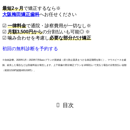
最短2ヶ月
で矯正するなら
※
大阪梅田矯正歯科
へお任せください
☑︎
一律料金
で通院・診察費用が一切なし
※
☑︎
月額3,500円から
の分割払いも可能◎
※
☑︎ 噛み合わせを考慮し
必要な部分だけ矯正
初回の無料診断を予約する
※自由診療。2020年1月～2023年7月Basicプランの実績値（戻り防止器具をつける保定期間を除く）。マウスピースを破
損、紛失した場合などは別途料金が発生します。上下前歯の部分矯正プランを120回払いで支払う場合の分割支払い金額
（初回3,519円総額420,019円）。
目次