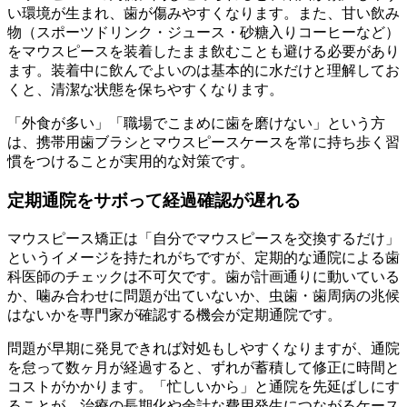
い環境が生まれ、歯が傷みやすくなります。また、甘い飲み
物（スポーツドリンク・ジュース・砂糖入りコーヒーなど）
をマウスピースを装着したまま飲むことも避ける必要があり
ます。装着中に飲んでよいのは基本的に水だけと理解してお
くと、清潔な状態を保ちやすくなります。
「外食が多い」「職場でこまめに歯を磨けない」という方
は、携帯用歯ブラシとマウスピースケースを常に持ち歩く習
慣をつけることが実用的な対策です。
定期通院をサボって経過確認が遅れる
マウスピース矯正は「自分でマウスピースを交換するだけ」
というイメージを持たれがちですが、定期的な通院による歯
科医師のチェックは不可欠です。歯が計画通りに動いている
か、噛み合わせに問題が出ていないか、虫歯・歯周病の兆候
はないかを専門家が確認する機会が定期通院です。
問題が早期に発見できれば対処もしやすくなりますが、通院
を怠って数ヶ月が経過すると、ずれが蓄積して修正に時間と
コストがかかります。「忙しいから」と通院を先延ばしにす
ることが、治療の長期化や余計な費用発生につながるケース