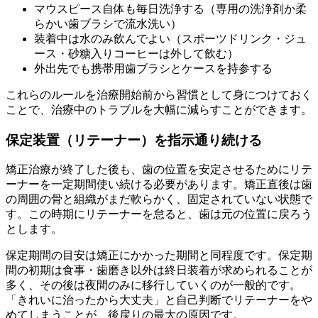
マウスピース自体も毎日洗浄する（専用の洗浄剤か柔
らかい歯ブラシで流水洗い）
装着中は水のみ飲んでよい（スポーツドリンク・ジュ
ース・砂糖入りコーヒーは外して飲む）
外出先でも携帯用歯ブラシとケースを持参する
これらのルールを治療開始前から習慣として身につけておく
ことで、治療中のトラブルを大幅に減らすことができます。
保定装置（リテーナー）を指示通り続ける
矯正治療が終了した後も、歯の位置を安定させるためにリテ
ーナーを一定期間使い続ける必要があります。矯正直後は歯
の周囲の骨と組織がまだ軟らかく、固定されていない状態で
す。この時期にリテーナーを怠ると、歯は元の位置に戻ろう
とします。
保定期間の目安は矯正にかかった期間と同程度です。保定期
間の初期は食事・歯磨き以外は終日装着が求められることが
多く、その後は夜間のみに移行していくのが一般的です。
「きれいに治ったから大丈夫」と自己判断でリテーナーをや
めてしまうことが、後戻りの最大の原因です。