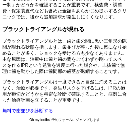
ー制」かどうかを確認することが重要です。検査費・調整
費・保定装置代なども含めた金額をあらかじめ提示するクリ
ニックでは、後から追加請求が発生しにくくなります。
ブラックトライアングルが現れる
ブラックトライアングルとは、歯と歯の間に黒い三角形の隙
間が現れる状態を指します。歯並びが整った後に気になり始
めることが多く、ショックを受ける方も少なくありません。
主な原因は、治療中に歯と歯の間をごくわずか削ってスペー
スを作るIPRという処置を過度に行った場合や、非抜歯で無
理に歯を動かした際に歯間部の歯茎が退縮することです。
ブラックトライアングルは一度できると自然に消えることは
なく、治療が必要です。発生リスクを下げるには、IPRの適
用が適切かどうかを精密な診断で確認することと、症例に合
った治療計画を立てることが重要です。
無料で歯並びを診断する
Oh my teethの予約フォームにジャンプします