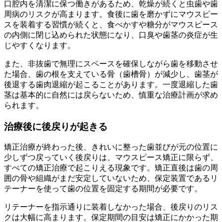
口腔内を清潔に保つ働きがあるため、乾燥が続くと虫歯や歯
周病のリスクが高まります。食後に歯を磨かずにマウスピー
スを装着する習慣が続くと、食べかすや糖分がマウスピース
の内側に閉じ込められた状態になり、口臭や歯茎の炎症が生
じやすくなります。
また、非抜歯で無理にスペースを確保しながら歯を移動させ
た場合、歯の根を支えている骨（歯槽骨）が減少し、歯茎が
後退する歯肉退縮が起こることがあります。一度退縮した歯
茎は基本的に自然には戻らないため、慎重な治療計画が求め
られます。
治療後に後戻りが起きる
矯正治療が終わった後、きれいに整った歯並びが元の位置に
少しずつ戻っていく後戻りは、マウスピース矯正に限らず、
すべての矯正治療で起こりえる現象です。矯正直後は歯の周
囲の骨や組織がまだ安定していないため、保定装置であるリ
テーナーを使って歯の位置を固定する期間が必要です。
リテーナーを指示通りに装着しなかった場合、後戻りのリス
クは大幅に高まります。保定期間の目安は矯正にかかった期