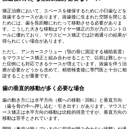
矯正治療において、スペースを確保するために小臼歯などを
抜歯するケースがあります。抜歯後に生まれた空隙を閉じる
ためには、歯を長距離にわたって移動させる必要がありま
す。こうした大きな移動はワイヤー矯正の方が力のコントロ
ールに優れており、マウスピース矯正では計画通りの結果が
得られにくい場合があります。
ただし、アンカースクリュー（顎の骨に固定する補助装置）
をマウスピース矯正と組み合わせることで、以前は難しかっ
た症例にも対応できるケースが増えています。抜歯を伴う治
療が必要かどうかも含めて、精密検査後に専門医と十分に相
談することが重要です。
歯の垂直的移動が多く必要な場合
歯の動き方には水平方向（横への移動・回転）と垂直方向
（歯を骨の中へ押し込む・引き出す）があります。マウスピ
ース矯正は水平方向の移動は比較的得意ですが、垂直方向の
移動は苦手とされています。
開咬（奥歯は噛んでいるのに前歯が噛み合わない状態）や過