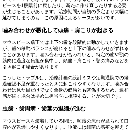
ピースを1段階前に戻したり、新たに作り直したりする必要
が生じることがあります。治療期間が当初の予定より大幅に
延びてしまうのも、この原因によるケースが多いです。
噛み合わせが悪化して頭痛・肩こりが起きる
マウスピース矯正では上下の歯を段階的に動かしていきます
が、歯の移動バランスが崩れると上下の噛み合わせがずれる
ことがあります。噛み合わせが合わないと、特定の歯や顎の
筋肉に過度な負担が集中し、頭痛・肩こり・顎の痛みなどを
引き起こす場合があります。
こうしたトラブルは、治療計画の設計ミスや定期通院での経
過確認不足が重なったときに起こりやすくなります。噛み合
わせは見た目だけでなく全身の健康とも関係するため、違和
感が続く場合は早めに担当医に相談することが大切です。
虫歯・歯周病・歯茎の退縮が進む
マウスピースを装着している間は、唾液の流れが遮られて口
腔内が乾燥しやすくなります。唾液には細菌の増殖を抑えて