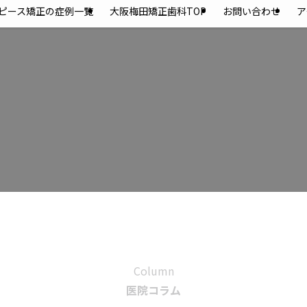
ピース矯正の症例一覧
大阪梅田矯正歯科TOP
お問い合わせ
ア
Column
医院コラム