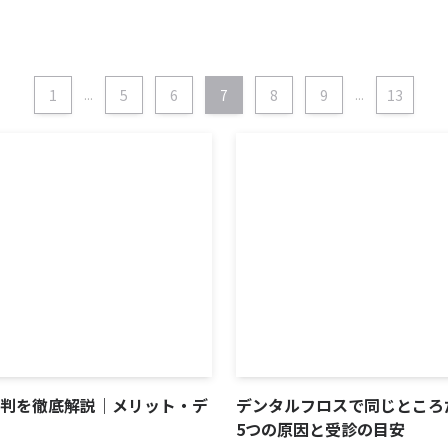
1
...
5
6
7
8
9
...
13
評判を徹底解説｜メリット・デ
デンタルフロスで同じところ
5つの原因と受診の目安